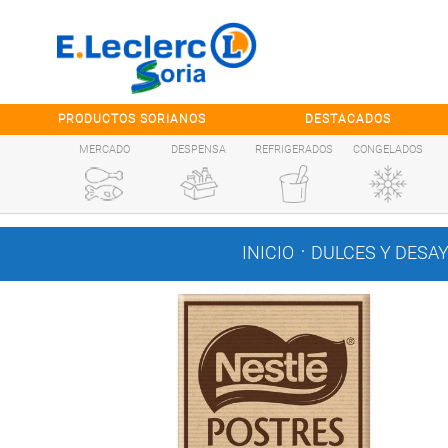
Saltar al contenido
PRODUCTOS SORIANOS
DESTACADOS
MERCADO
DESPENSA
REFRIGERADOS
CONGELADOS
.
INICIO
DULCES Y DESA