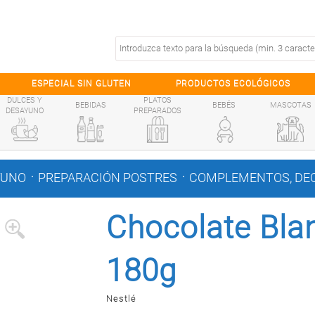
ESPECIAL SIN GLUTEN
PRODUCTOS ECOLÓGICOS
DULCES Y
PLATOS
BEBIDAS
BEBÉS
MASCOTAS
DESAYUNO
PREPARADOS
.
.
YUNO
PREPARACIÓN POSTRES
COMPLEMENTOS, DEC
Chocolate Bla
180g
Nestlé