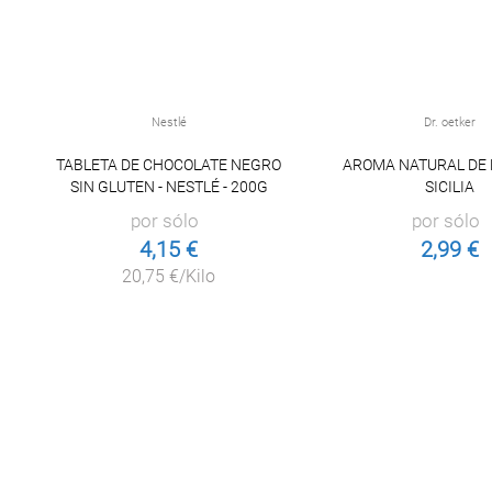
Nestlé
Dr. oetker
TABLETA DE CHOCOLATE NEGRO
AROMA NATURAL DE 
SIN GLUTEN - NESTLÉ - 200G
SICILIA
por sólo
por sólo
4,15 €
2,99 €
20,75 €/Kilo