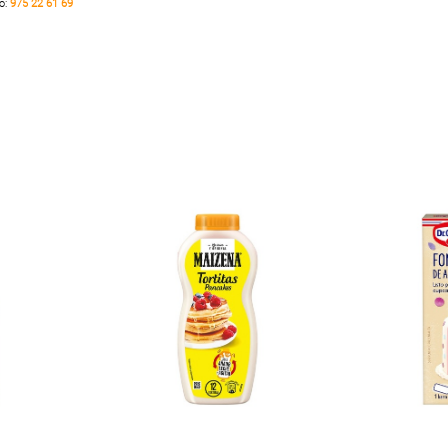
no:
975 22 61 69