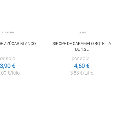
Dr. oetker
Eliges
DE AZÚCAR BLANCO
SIROPE DE CARAMELO BOTELLA
GE
DE 1,2L
or sólo
por sólo
3,90 €
4,60 €
,00 €/Kilo
3,83 €/Litro