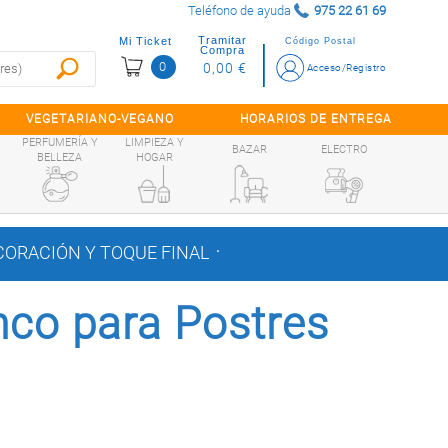
Teléfono de ayuda
975 22 61 69
Tramitar
Mi Ticket
Código Postal
Compra
0
0,00 €
Acceso/Registro
VEGETARIANO-VEGANO
HORARIOS DE ENTREGA
PERFUMERÍA Y
LIMPIEZA Y
BAZAR
ELECTRO
BELLEZA
HOGAR
.
ORACIÓN Y TOQUE FINAL
nco para Postres