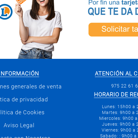
INFORMACIÓN
ATENCIÓN AL C
975 22 61 
nes generales de venta
HORARIO DE RE
ítica de privacidad
Lunes: 15h00 a
lítica de Cookies
Martes: 9h00 a
Miercoles: 9h00 
Jueves: 9h00 a
Aviso Legal
Viernes: 9h00 a
Sabado: : 9h00 a