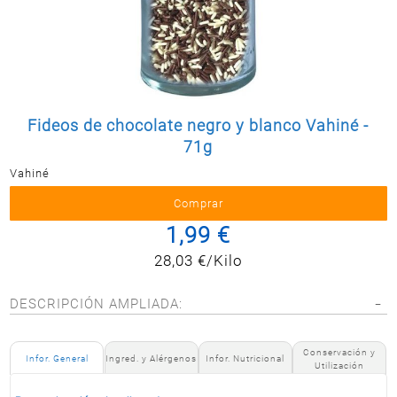
Postal
MASCOTAS
PERFUMERÍA
Y BELLEZA
LIMPIEZA
Y HOGAR
Fideos de chocolate negro y blanco Vahiné -
71g
BAZAR
Vahiné
ELECTRO
1,99 €
28,03 €/Kilo
DESCRIPCIÓN AMPLIADA:
Conservación y
Infor. General
Ingred. y Alérgenos
Infor. Nutricional
Utilización