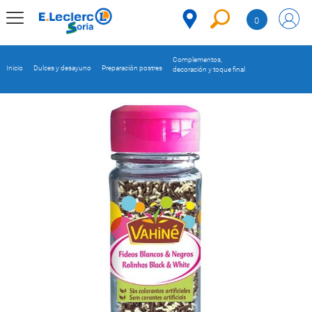
Saltar al contenido
0
MENÚ
CORPORATIVO
Complementos,
Inicio
Dulces y desayuno
Preparación postres
decoración y toque final
MERCADO
DESPENSA
Código
REFRIGERADOS
CONGELADOS
DULCES Y
DESAYUNO
BEBIDAS
PLATOS
PREPARADOS
BEBÉS