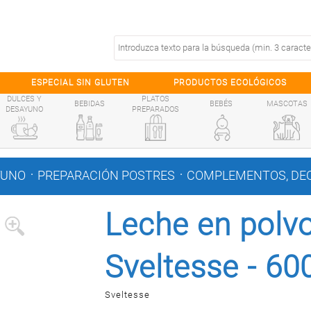
ESPECIAL SIN GLUTEN
PRODUCTOS ECOLÓGICOS
DULCES Y
PLATOS
BEBIDAS
BEBÉS
MASCOTAS
DESAYUNO
PREPARADOS
.
.
YUNO
PREPARACIÓN POSTRES
COMPLEMENTOS, DEC
Leche en polv
Sveltesse - 60
Sveltesse