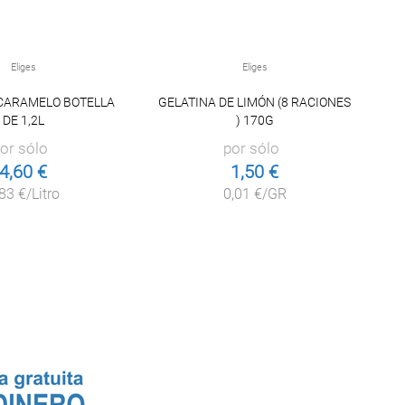
Eliges
Eliges
 CARAMELO BOTELLA
GELATINA DE LIMÓN (8 RACIONES
L
DE 1,2L
) 170G
or sólo
por sólo
4,60 €
1,50 €
83 €/Litro
0,01 €/GR