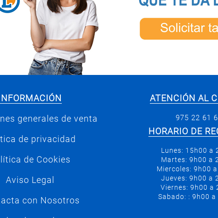
INFORMACIÓN
ATENCIÓN AL C
975 22 61 
nes generales de venta
HORARIO DE RE
ítica de privacidad
Lunes: 15h00 a
lítica de Cookies
Martes: 9h00 a
Miercoles: 9h00 
Jueves: 9h00 a
Aviso Legal
Viernes: 9h00 a
Sabado: : 9h00 a
acta con Nosotros