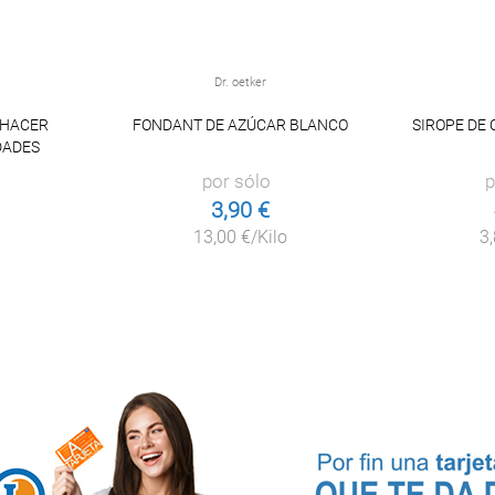
Dr. oetker
 HACER
FONDANT DE AZÚCAR BLANCO
SIROPE DE
DADES
por sólo
p
3,90 €
13,00 €/Kilo
3,