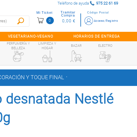
Teléfono de ayuda
975 22 61 69
Tramitar
Mi Ticket
Código Postal
Compra
0
0,00 €
Acceso/Registro
VEGETARIANO-VEGANO
HORARIOS DE ENTREGA
PERFUMERÍA Y
LIMPIEZA Y
BAZAR
ELECTRO
BELLEZA
HOGAR
.
ORACIÓN Y TOQUE FINAL
o desnatada Nestlé
0g