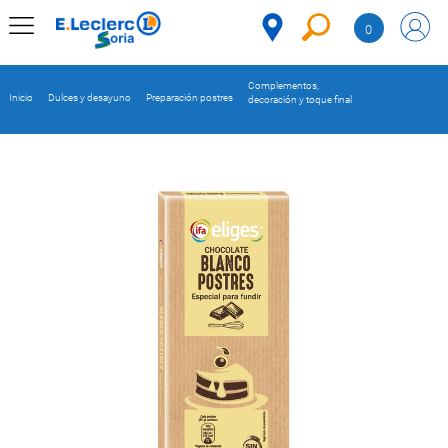
Saltar al contenido
0
MENÚ
CORPORATIVO
Complementos,
Inicio
Dulces y desayuno
Preparación postres
decoración y toque final
MERCADO
DESPENSA
Código
REFRIGERADOS
CONGELADOS
DULCES Y
DESAYUNO
BEBIDAS
PLATOS
PREPARADOS
BEBÉS