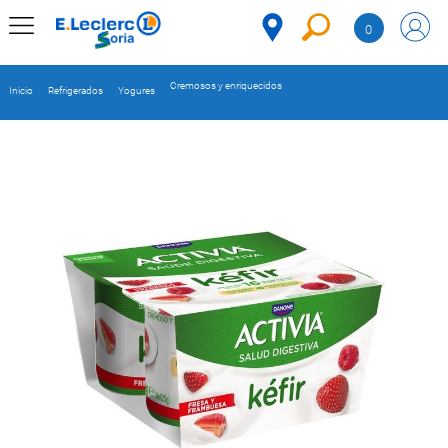
Saltar al contenido
0
MENÚ
CORPORATIVO
Cremosos y enriquecidos
Inicio
Refrigerados
Yogures
MERCADO
DESPENSA
Código
REFRIGERADOS
CONGELADOS
DULCES Y
DESAYUNO
BEBIDAS
PLATOS
PREPARADOS
BEBÉS