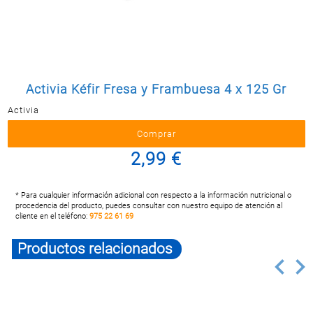
Postal
MASCOTAS
PERFUMERÍA
Y BELLEZA
LIMPIEZA
Activia Kéfir Fresa y Frambuesa 4 x 125 Gr
Y HOGAR
Activia
BAZAR
ELECTRO
2,99 €
* Para cualquier información adicional con respecto a la información nutricional o
procedencia del producto, puedes consultar con nuestro equipo de atención al
cliente en el teléfono:
975 22 61 69
Productos relacionados