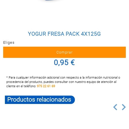
Postal
MASCOTAS
PERFUMERÍA
Y BELLEZA
YOGUR FRESA PACK 4X125G
LIMPIEZA
Y HOGAR
Eliges
BAZAR
0,95 €
ELECTRO
* Para cualquier información adicional con respecto a la información nutricional o
procedencia del producto, puedes consultar con nuestro equipo de atención al
cliente en el teléfono:
975 22 61 69
Productos relacionados