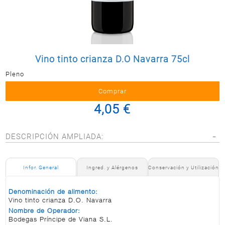
Postal
MASCOTAS
PERFUMERÍA
Y BELLEZA
Vino tinto crianza D.O Navarra 75cl
LIMPIEZA
Y HOGAR
Pleno
BAZAR
4,05 €
ELECTRO
DESCRIPCIÓN AMPLIADA:
Infor. General
Ingred. y Alérgenos
Conservación y Utilización
Denominación de alimento:
Vino tinto crianza D.O. Navarra
Nombre de Operador:
Bodegas Príncipe de Viana S.L.