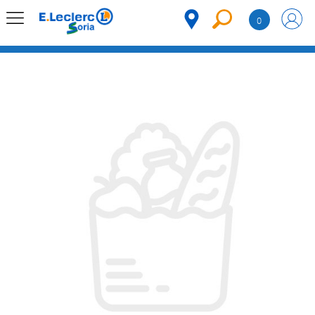
Saltar al contenido
0
MENÚ
CORPORATIVO
MERCADO
DESPENSA
Código
REFRIGERADOS
CONGELADOS
DULCES Y
DESAYUNO
BEBIDAS
PLATOS
PREPARADOS
BEBÉS