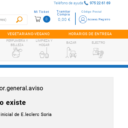
Teléfono de ayuda
975 22 61 69
Tramitar
Mi Ticket
Código Postal
Compra
0
0,00 €
Acceso/Registro
VEGETARIANO-VEGANO
HORARIOS DE ENTREGA
PERFUMERÍA Y
LIMPIEZA Y
BAZAR
ELECTRO
BELLEZA
HOGAR
or.general.aviso
o existe
inicial de E.leclerc Soria