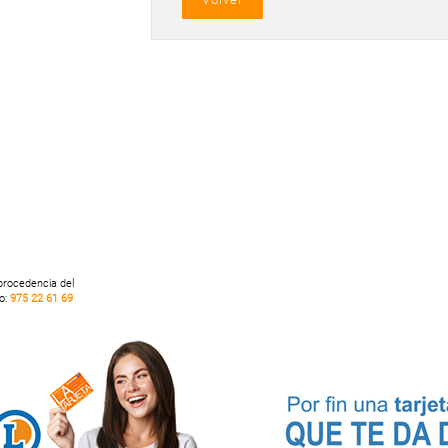
 procedencia del
no:
975 22 61 69