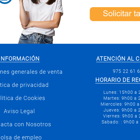
INFORMACIÓN
ATENCIÓN AL C
975 22 61 
nes generales de venta
HORARIO DE RE
ítica de privacidad
Lunes: 15h00 a
lítica de Cookies
Martes: 9h00 a
Miercoles: 9h00 
Jueves: 9h00 a
Aviso Legal
Viernes: 9h00 a
Sabado: : 9h00 a
acta con Nosotros
olsa de empleo