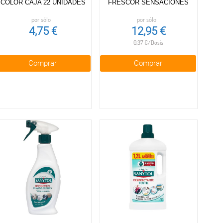
COLOR CAJA 22 UNIDADES
FRESCOR SENSACIONES
por sólo
por sólo
4,75 €
12,95 €
0,37 €/Dosis
Comprar
Comprar