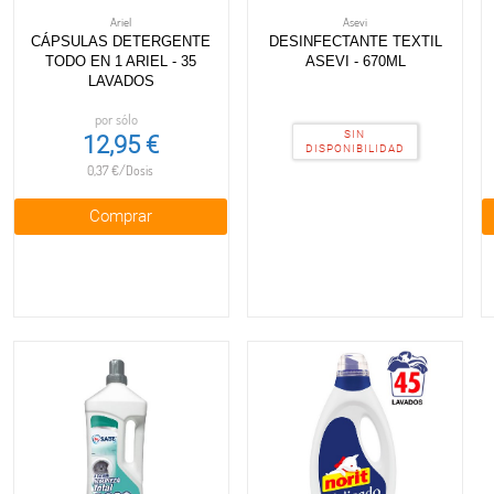
Ariel
Asevi
CÁPSULAS DETERGENTE
DESINFECTANTE TEXTIL
TODO EN 1 ARIEL - 35
ASEVI - 670ML
LAVADOS
por sólo
SIN
12,95 €
DISPONIBILIDAD
0,37 €/Dosis
Comprar