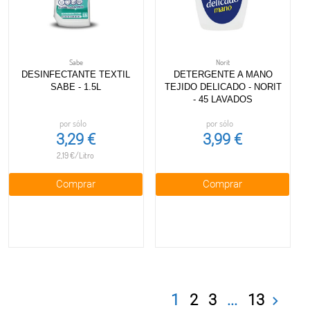
Sabe
Norit
DESINFECTANTE TEXTIL
DETERGENTE A MANO
SABE - 1.5L
TEJIDO DELICADO - NORIT
- 45 LAVADOS
por sólo
por sólo
3,29 €
3,99 €
2,19 €/Litro
Comprar
Comprar
1
2
3
...
13