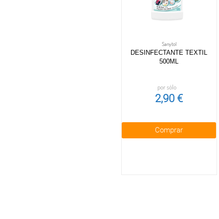
Sanytol
DESINFECTANTE TEXTIL
500ML
por sólo
2,90 €
Comprar