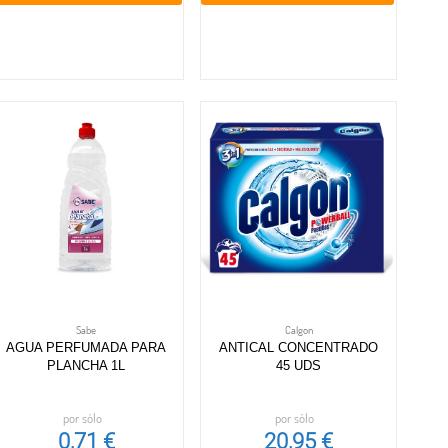
Sabe
Calgon
AGUA PERFUMADA PARA
ANTICAL CONCENTRADO
PLANCHA 1L
45 UDS
por sólo
por sólo
0,71 €
20,95 €