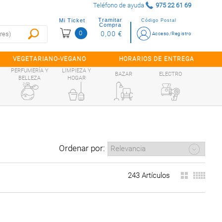
Teléfono de ayuda
975 22 61 69
Tramitar
Mi Ticket
Código Postal
Compra
0
0,00 €
Acceso/Registro
VEGETARIANO-VEGANO
HORARIOS DE ENTREGA
PERFUMERÍA Y
LIMPIEZA Y
BAZAR
ELECTRO
BELLEZA
HOGAR
Ordenar por:
243 Artículos