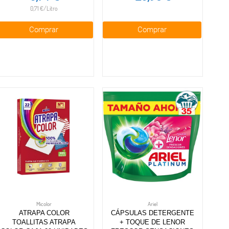
0,71 €/Litro
Comprar
Comprar
Micolor
Ariel
ATRAPA COLOR
CÁPSULAS DETERGENTE
TOALLITAS ATRAPA
+ TOQUE DE LENOR