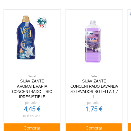
Vernel
Sabe
SUAVIZANTE
SUAVIZANTE
AROMATERAPIA
CONCENTRADO LAVANDA
CONCENTRADO LIRIO
80 LAVADOS BOTELLA 1,7
IRRESISTIBLE
L
por sólo
por sólo
4,45 €
1,75 €
0,06 €/Dosis
Comprar
Comprar