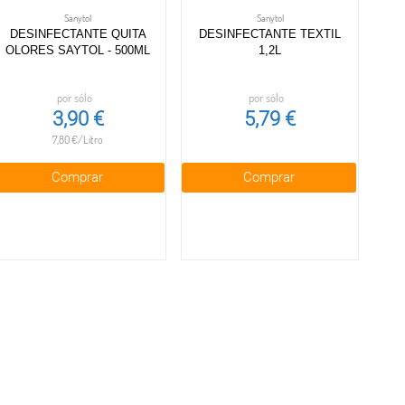
Sanytol
Sanytol
DESINFECTANTE QUITA
DESINFECTANTE TEXTIL
OLORES SAYTOL - 500ML
1,2L
por sólo
por sólo
3,90 €
5,79 €
7,80 €/Litro
Comprar
Comprar