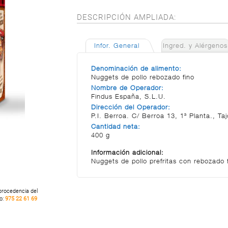
DESCRIPCIÓN AMPLIADA:
Infor. General
Ingred. y Alérgenos
Denominación de alimento:
Nuggets de pollo rebozado fino
Nombre de Operador:
Findus España, S.L.U.
Dirección del Operador:
P.I. Berroa. C/ Berroa 13, 1ª Planta., Ta
Cantidad neta:
400 g
Información adicional:
Nuggets de pollo prefritas con rebozado 
 procedencia del
no:
975 22 61 69