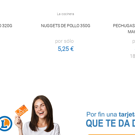
La cocinera
O 320G
NUGGETS DE POLLO 350G
PECHUGAS 
MAH
por sólo
p
5,25 €
18