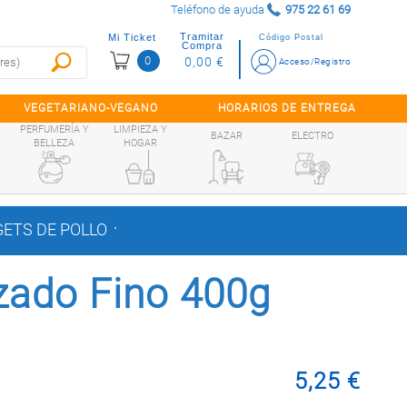
Teléfono de ayuda
975 22 61 69
Tramitar
Mi Ticket
Código Postal
Compra
0
0,00 €
Acceso/Registro
VEGETARIANO-VEGANO
HORARIOS DE ENTREGA
PERFUMERÍA Y
LIMPIEZA Y
BAZAR
ELECTRO
BELLEZA
HOGAR
.
GETS DE POLLO
zado Fino 400g
5,25 €