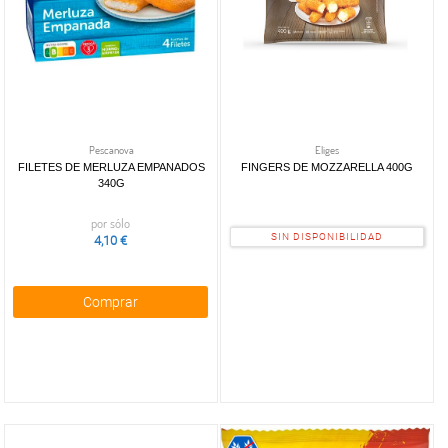
Pescanova
Eliges
FILETES DE MERLUZA EMPANADOS
FINGERS DE MOZZARELLA 400G
340G
por sólo
SIN DISPONIBILIDAD
4,10 €
Comprar