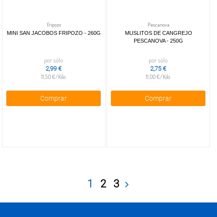
Fripozo
Pescanova
MINI SAN JACOBOS FRIPOZO - 260G
MUSLITOS DE CANGREJO
PESCANOVA - 250G
por sólo
por sólo
2,99 €
2,75 €
11,50 €/Kilo
11,00 €/Kilo
Comprar
Comprar
1
2
3