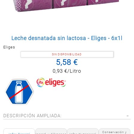
Postal
MASCOTAS
PERFUMERÍA
Y BELLEZA
LIMPIEZA
Leche desnatada sin lactosa - Eliges - 6x1l
Y HOGAR
Eliges
BAZAR
SIN DISPONIBILIDAD
5,58 €
ELECTRO
0,93 €/Litro
DESCRIPCIÓN AMPLIADA:
Conservación y