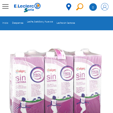
Saltar al contenido
0
MENÚ
CORPORATIVO
Leche, batidos y huevos
Inicio
Despensa
Leche sin lactosa
MERCADO
DESPENSA
Código
REFRIGERADOS
CONGELADOS
DULCES Y
DESAYUNO
BEBIDAS
PLATOS
PREPARADOS
BEBÉS