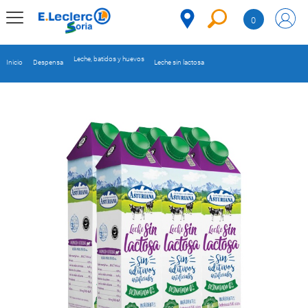
Saltar al contenido
0
MENÚ
CORPORATIVO
Leche, batidos y huevos
Inicio
Despensa
Leche sin lactosa
MERCADO
DESPENSA
Código
REFRIGERADOS
CONGELADOS
DULCES Y
DESAYUNO
BEBIDAS
PLATOS
PREPARADOS
BEBÉS