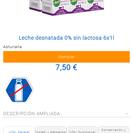
Postal
MASCOTAS
PERFUMERÍA
Y BELLEZA
LIMPIEZA
Leche desnatada 0% sin lactosa 6x1l
Y HOGAR
Asturiana
BAZAR
ELECTRO
7,50 €
DESCRIPCIÓN AMPLIADA:
Conservación y
Infor. General
Ingred. y Alérgenos
Infor. Nutricional