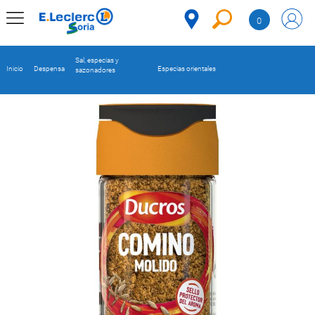
Saltar al contenido
0
MENÚ
CORPORATIVO
Sal, especias y
Inicio
Despensa
Especias orientales
sazonadores
MERCADO
DESPENSA
Código
REFRIGERADOS
CONGELADOS
DULCES Y
DESAYUNO
BEBIDAS
PLATOS
PREPARADOS
BEBÉS