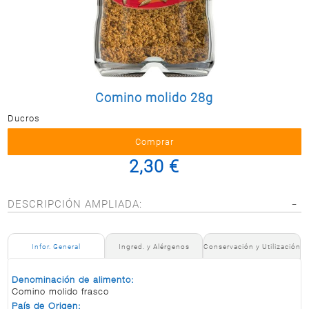
Postal
MASCOTAS
PERFUMERÍA
Y BELLEZA
LIMPIEZA
Y HOGAR
Comino molido 28g
Ducros
BAZAR
ELECTRO
2,30 €
DESCRIPCIÓN AMPLIADA:
Infor. General
Ingred. y Alérgenos
Conservación y Utilización
Denominación de alimento:
Comino molido frasco
País de Origen: