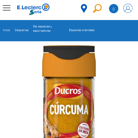
Saltar al contenido
0
MENÚ
CORPORATIVO
Sal, especias y
Inicio
Despensa
Especias orientales
sazonadores
MERCADO
DESPENSA
Código
REFRIGERADOS
CONGELADOS
DULCES Y
DESAYUNO
BEBIDAS
PLATOS
PREPARADOS
BEBÉS