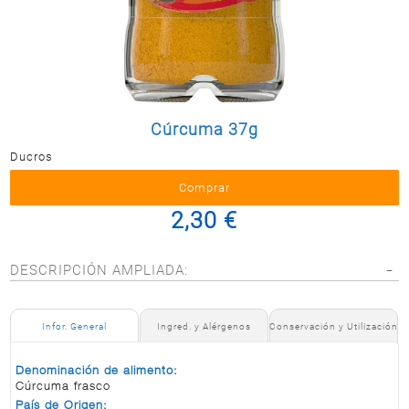
Postal
MASCOTAS
PERFUMERÍA
Y BELLEZA
LIMPIEZA
Y HOGAR
Cúrcuma 37g
Ducros
BAZAR
ELECTRO
2,30 €
DESCRIPCIÓN AMPLIADA:
Infor. General
Ingred. y Alérgenos
Conservación y Utilización
Denominación de alimento:
Cúrcuma frasco
País de Origen: