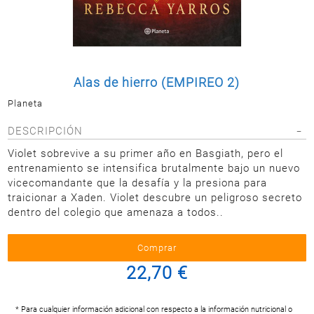
Postal
MASCOTAS
PERFUMERÍA
Y BELLEZA
Alas de hierro (EMPIREO 2)
LIMPIEZA
Y HOGAR
Planeta
BAZAR
DESCRIPCIÓN
ELECTRO
Violet sobrevive a su primer año en Basgiath, pero el
entrenamiento se intensifica brutalmente bajo un nuevo
vicecomandante que la desafía y la presiona para
traicionar a Xaden. Violet descubre un peligroso secreto
dentro del colegio que amenaza a todos..
22,70 €
* Para cualquier información adicional con respecto a la información nutricional o