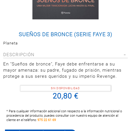
Postal
MASCOTAS
PERFUMERÍA
Y BELLEZA
SUEÑOS DE BRONCE (SERIE FAYE 3)
LIMPIEZA
Y HOGAR
Planeta
BAZAR
DESCRIPCIÓN
ELECTRO
En "Sueños de bronce", Faye debe enfrentarse a su
mayor amenaza: su padre, fugado de prisión, mientras
protege a sus seres queridos y su imperio Revenge.
SIN DISPONIBILIDAD
20,80 €
* Para cualquier información adicional con respecto a la información nutricional o
procedencia del producto, puedes consultar con nuestro equipo de atención al
cliente en el teléfono:
975 22 61 69