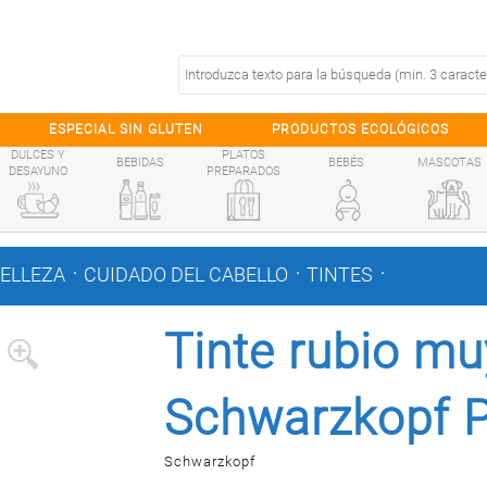
ESPECIAL SIN GLUTEN
PRODUCTOS ECOLÓGICOS
DULCES Y
PLATOS
BEBIDAS
BEBÉS
MASCOTAS
DESAYUNO
PREPARADOS
.
.
.
BELLEZA
CUIDADO DEL CABELLO
TINTES
Tinte rubio mu
Schwarzkopf Pa
Schwarzkopf