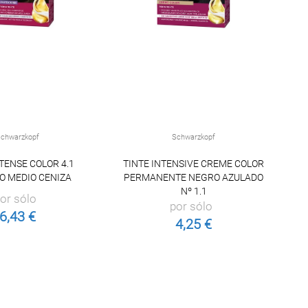
chwarzkopf
Schwarzkopf
NTENSE COLOR 4.1
TINTE INTENSIVE CREME COLOR
O MEDIO CENIZA
PERMANENTE NEGRO AZULADO
I
Nº 1.1
or sólo
por sólo
6,43 €
4,25 €