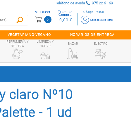
Teléfono de ayuda
975 22 61 69
Tramitar
Mi Ticket
Código Postal
Compra
0
0,00 €
Acceso/Registro
VEGETARIANO-VEGANO
HORARIOS DE ENTREGA
PERFUMERÍA Y
LIMPIEZA Y
BAZAR
ELECTRO
BELLEZA
HOGAR
y claro Nº10
lette - 1 ud