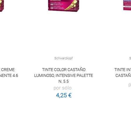
Schwarzkopf
S
E CREME
TINTE COLOR CASTAÑO
TINTE I
NENTE 4.6
LUMINOSO, INTENSIVE PALETTE
CASTAÑ
N. 5.5
p
por sólo
4,25 €