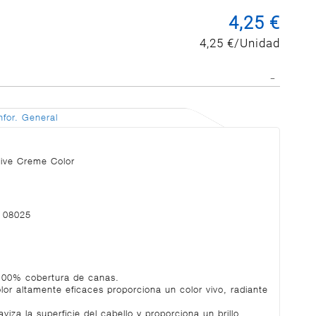
4,25 €
4,25 €/Unidad
nfor. General
nsive Creme Color
, 08025
100% cobertura de canas.
or altamente eficaces proporciona un color vivo, radiante
iza la superficie del cabello y proporciona un brillo