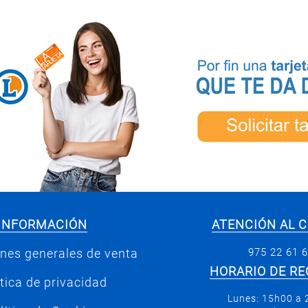
INFORMACIÓN
ATENCIÓN AL C
975 22 61 
nes generales de venta
HORARIO DE RE
ítica de privacidad
Lunes: 15h00 a