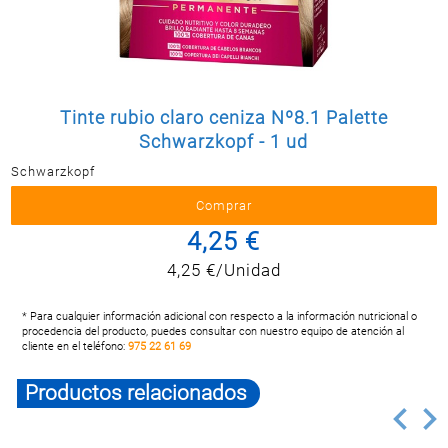
Postal
MASCOTAS
PERFUMERÍA
Y BELLEZA
Tinte rubio claro ceniza Nº8.1 Palette
LIMPIEZA
Y HOGAR
Schwarzkopf - 1 ud
Schwarzkopf
BAZAR
ELECTRO
4,25 €
4,25 €/Unidad
* Para cualquier información adicional con respecto a la información nutricional o
procedencia del producto, puedes consultar con nuestro equipo de atención al
cliente en el teléfono:
975 22 61 69
Productos relacionados