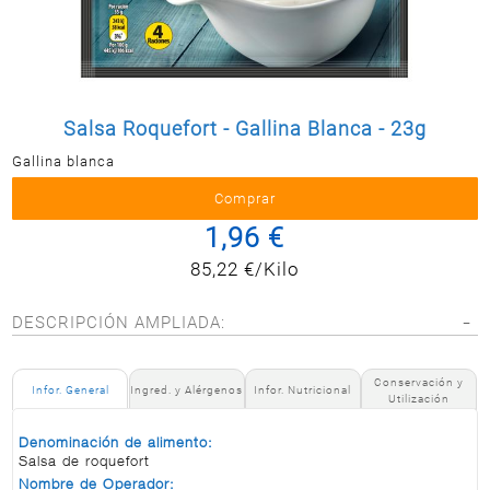
Postal
MASCOTAS
PERFUMERÍA
Y BELLEZA
Salsa Roquefort - Gallina Blanca - 23g
LIMPIEZA
Y HOGAR
Gallina blanca
BAZAR
1,96 €
ELECTRO
85,22 €/Kilo
DESCRIPCIÓN AMPLIADA:
Conservación y
Infor. General
Ingred. y Alérgenos
Infor. Nutricional
Utilización
Denominación de alimento:
Salsa de roquefort
Nombre de Operador: