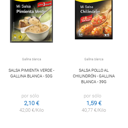
Gallina blanca
Gallina blanca
SALSA PIMIENTA VERDE -
SALSA POLLO AL
GALLINA BLANCA - 50G
CHILINDRÓN - GALLINA
BLANCA - 39G
por sólo
por sólo
2,10 €
1,59 €
42,00 €/Kilo
40,77 €/Kilo