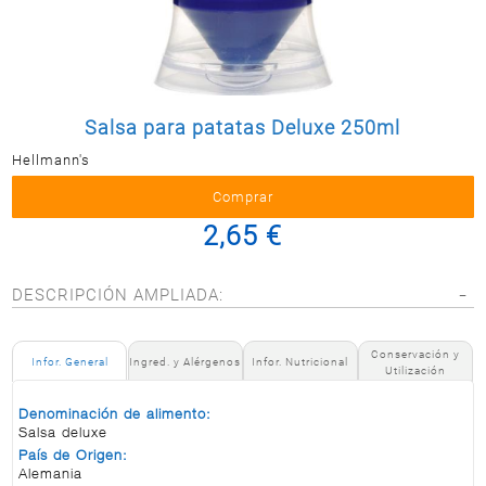
Postal
MASCOTAS
PERFUMERÍA
Y BELLEZA
Salsa para patatas Deluxe 250ml
LIMPIEZA
Y HOGAR
Hellmann's
BAZAR
2,65 €
ELECTRO
DESCRIPCIÓN AMPLIADA:
Conservación y
Infor. General
Ingred. y Alérgenos
Infor. Nutricional
Utilización
Denominación de alimento:
Salsa deluxe
País de Origen:
Alemania