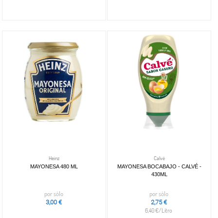
Heinz
Calvé
MAYONESA 480 ML
MAYONESA BOCABAJO - CALVÉ -
430ML
por sólo
por sólo
3,00 €
2,75 €
6,40 €/Litro