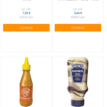
por sólo
por sólo
1,30 €
3,44 €
4,33 €/Litro
8,60 €/Litro
Comprar
Comprar