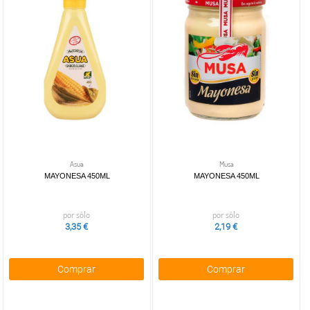
Asua
Musa
MAYONESA 450ML
MAYONESA 450ML
por sólo
por sólo
3,35 €
2,19 €
Comprar
Comprar