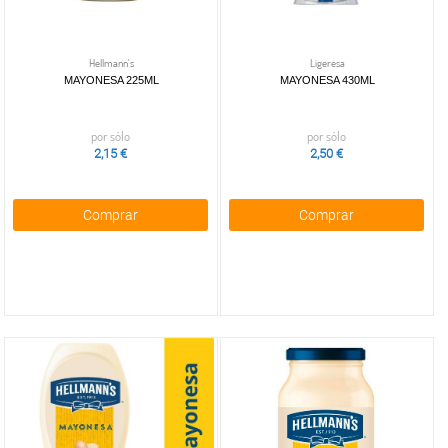
Hellmann's
Ligeresa
MAYONESA 225ML
MAYONESA 430ML
por sólo
por sólo
2,15 €
2,50 €
Comprar
Comprar