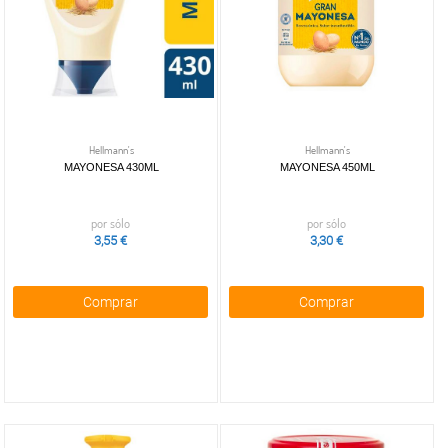
Hellmann's
Hellmann's
MAYONESA 430ML
MAYONESA 450ML
por sólo
por sólo
3,55 €
3,30 €
Comprar
Comprar