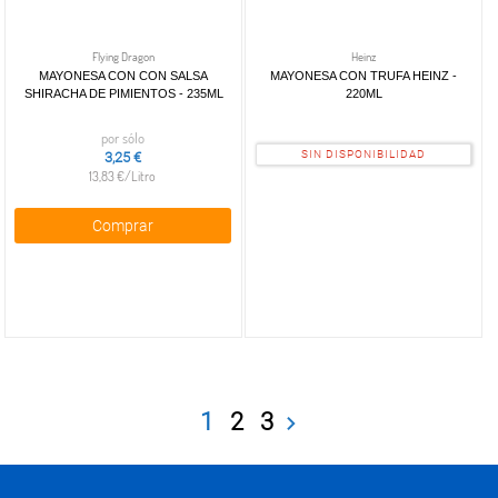
Flying Dragon
Heinz
MAYONESA CON CON SALSA
MAYONESA CON TRUFA HEINZ -
SHIRACHA DE PIMIENTOS - 235ML
220ML
por sólo
SIN DISPONIBILIDAD
3,25 €
13,83 €/Litro
Comprar
1
2
3