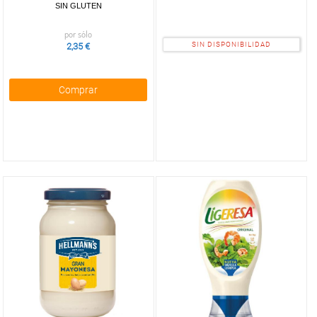
sabores
SIN GLUTEN
Maíz y
por sólo
palomitas
SIN DISPONIBILIDAD
2,35 €
para
microondas
Comprar