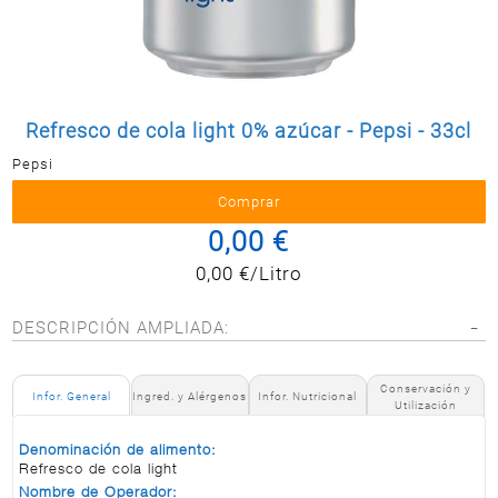
Postal
MASCOTAS
PERFUMERÍA
Y BELLEZA
Refresco de cola light 0% azúcar - Pepsi - 33cl
LIMPIEZA
Y HOGAR
Pepsi
BAZAR
0,00 €
ELECTRO
0,00 €/Litro
DESCRIPCIÓN AMPLIADA:
Conservación y
Infor. General
Ingred. y Alérgenos
Infor. Nutricional
Utilización
Denominación de alimento:
Refresco de cola light
Nombre de Operador: