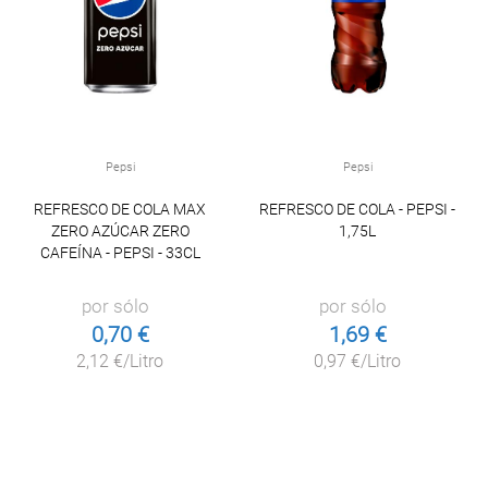
Pepsi
Pepsi
REFRESCO DE COLA MAX
REFRESCO DE COLA - PEPSI -
ZERO AZÚCAR ZERO
1,75L
CAFEÍNA - PEPSI - 33CL
por sólo
por sólo
0,70 €
1,69 €
2,12 €/Litro
0,97 €/Litro