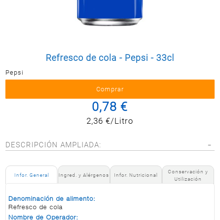
Postal
MASCOTAS
PERFUMERÍA
Y BELLEZA
Refresco de cola - Pepsi - 33cl
LIMPIEZA
Y HOGAR
Pepsi
BAZAR
0,78 €
ELECTRO
2,36 €/Litro
DESCRIPCIÓN AMPLIADA:
Conservación y
Infor. General
Ingred. y Alérgenos
Infor. Nutricional
Utilización
Denominación de alimento:
Refresco de cola
Nombre de Operador: