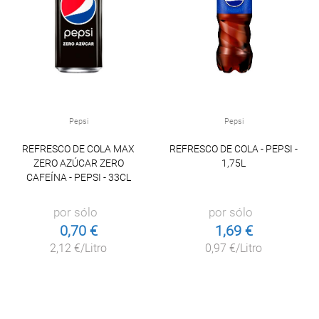
Pepsi
Pepsi
REFRESCO DE COLA MAX
REFRESCO DE COLA - PEPSI -
ZERO AZÚCAR ZERO
1,75L
CAFEÍNA - PEPSI - 33CL
por sólo
por sólo
0,70 €
1,69 €
2,12 €/Litro
0,97 €/Litro