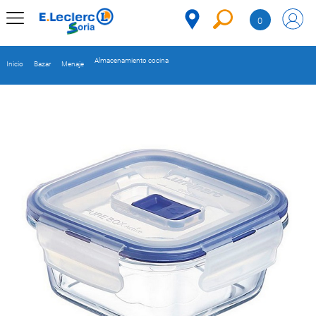
Saltar al contenido
0
MENÚ
CORPORATIVO
Almacenamiento cocina
Inicio
Bazar
Menaje
MERCADO
DESPENSA
Código
REFRIGERADOS
CONGELADOS
DULCES Y
DESAYUNO
BEBIDAS
PLATOS
PREPARADOS
BEBÉS