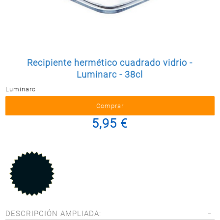
Postal
MASCOTAS
PERFUMERÍA
Y BELLEZA
LIMPIEZA
Recipiente hermético cuadrado vidrio -
Y HOGAR
Luminarc - 38cl
BAZAR
Luminarc
ELECTRO
5,95 €
DESCRIPCIÓN AMPLIADA: