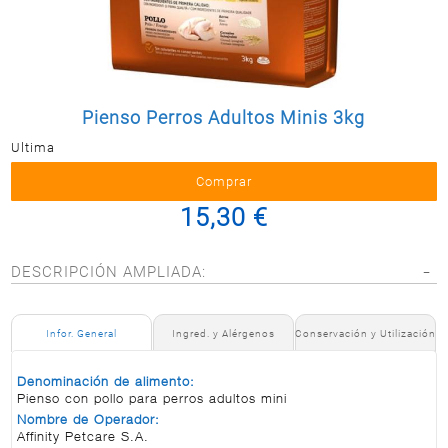
Postal
MASCOTAS
PERFUMERÍA
Y BELLEZA
Pienso Perros Adultos Minis 3kg
LIMPIEZA
Y HOGAR
Ultima
BAZAR
15,30 €
ELECTRO
DESCRIPCIÓN AMPLIADA:
Infor. General
Ingred. y Alérgenos
Conservación y Utilización
Denominación de alimento:
Pienso con pollo para perros adultos mini
Nombre de Operador:
Affinity Petcare S.A.