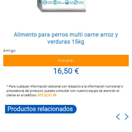
Postal
MASCOTAS
PERFUMERÍA
Y BELLEZA
Alimento para perros multi carne arroz y
LIMPIEZA
Y HOGAR
verduras 15kg
Amigo
BAZAR
ELECTRO
16,50 €
* Para cualquier información adicional con respecto a la información nutricional o
procedencia del producto, puedes consultar con nuestro equipo de atención al
cliente en el teléfono:
975 22 61 69
Productos relacionados