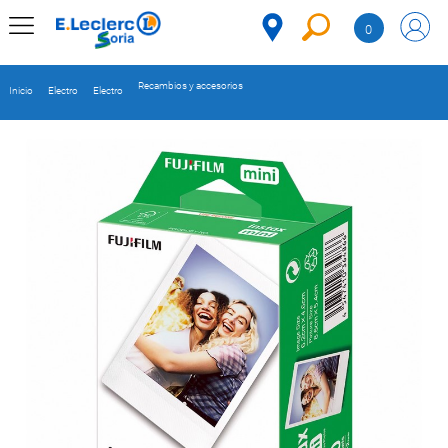
Saltar al contenido
0
MENÚ
CORPORATIVO
Recambios y accesorios
Inicio
Electro
Electro
MERCADO
DESPENSA
Código
REFRIGERADOS
CONGELADOS
DULCES Y
DESAYUNO
BEBIDAS
PLATOS
PREPARADOS
BEBÉS