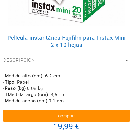
Postal
MASCOTAS
PERFUMERÍA
Y BELLEZA
LIMPIEZA
Película instantánea Fujifilm para Instax Mini
Y HOGAR
2 x 10 hojas
BAZAR
DESCRIPCIÓN
ELECTRO
-Medida alto (cm)
: 6.2 cm
-
Tipo
: Papel
-
Peso (kg)
:0.08 kg
-
TMedida largo (cm)
: 4,6 cm
-
Medida ancho (cm)
:0.1 cm
19,99 €