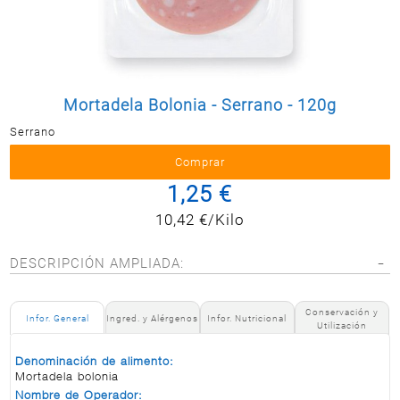
Postal
MASCOTAS
PERFUMERÍA
Y BELLEZA
Mortadela Bolonia - Serrano - 120g
LIMPIEZA
Y HOGAR
Serrano
BAZAR
1,25 €
ELECTRO
10,42 €/Kilo
DESCRIPCIÓN AMPLIADA:
Conservación y
Infor. General
Ingred. y Alérgenos
Infor. Nutricional
Utilización
Denominación de alimento:
Mortadela bolonia
Nombre de Operador: