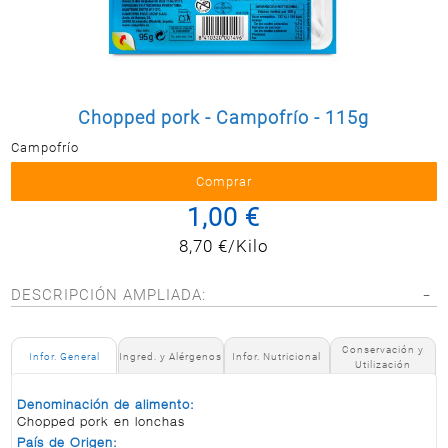
Postal
MASCOTAS
PERFUMERÍA
Y BELLEZA
Chopped pork - Campofrío - 115g
LIMPIEZA
Y HOGAR
Campofrío
BAZAR
1,00 €
ELECTRO
8,70 €/Kilo
DESCRIPCIÓN AMPLIADA:
Conservación y
Infor. General
Ingred. y Alérgenos
Infor. Nutricional
Utilización
Denominación de alimento:
Chopped pork en lonchas
País de Origen: