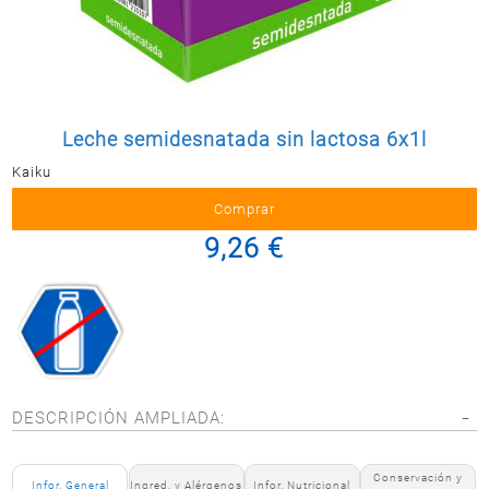
Postal
MASCOTAS
PERFUMERÍA
Y BELLEZA
LIMPIEZA
Leche semidesnatada sin lactosa 6x1l
Y HOGAR
Kaiku
BAZAR
ELECTRO
9,26 €
DESCRIPCIÓN AMPLIADA:
Conservación y
Infor. General
Ingred. y Alérgenos
Infor. Nutricional