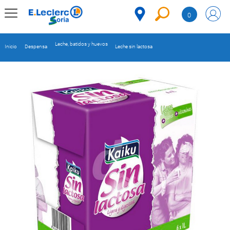
Saltar al contenido
0
MENÚ
CORPORATIVO
Leche, batidos y huevos
Inicio
Despensa
Leche sin lactosa
MERCADO
DESPENSA
Código
REFRIGERADOS
CONGELADOS
DULCES Y
DESAYUNO
BEBIDAS
PLATOS
PREPARADOS
BEBÉS