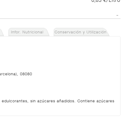
0,83 €/Litro
Infor. Nutricional
Conservación y Utilización
arcelona), 08080
 edulcorantes, sin azúcares añadidos. Contiene azúcares