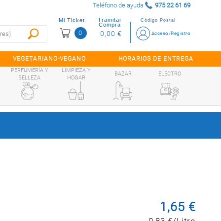
Teléfono de ayuda
975 22 61 69
Tramitar
Mi Ticket
Código Postal
Compra
0
0,00 €
Acceso/Registro
VEGETARIANO-VEGANO
HORARIOS DE ENTREGA
PERFUMERÍA Y
LIMPIEZA Y
BAZAR
ELECTRO
BELLEZA
HOGAR
1,65 €