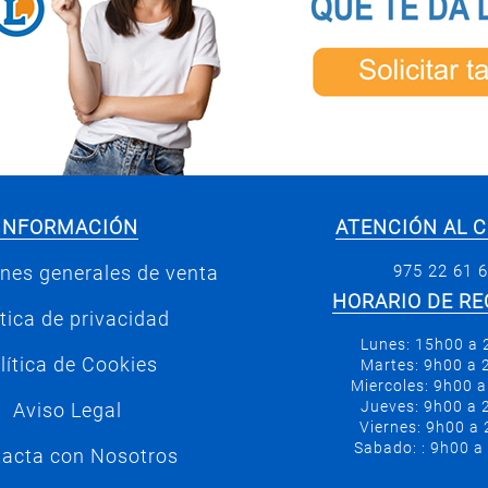
INFORMACIÓN
ATENCIÓN AL C
975 22 61 
nes generales de venta
HORARIO DE RE
ítica de privacidad
Lunes: 15h00 a
lítica de Cookies
Martes: 9h00 a
Miercoles: 9h00 
Jueves: 9h00 a
Aviso Legal
Viernes: 9h00 a
Sabado: : 9h00 a
acta con Nosotros