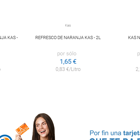
Kas
JA KAS -
REFRESCO DE NARANJA KAS - 2L
KAS 
por sólo
p
1,65 €
o
0,83 €/Litro
2,