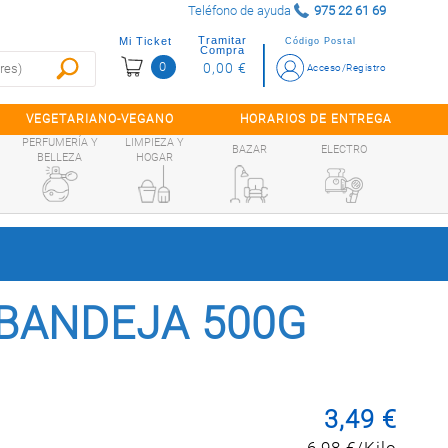
Teléfono de ayuda
975 22 61 69
Tramitar
Mi Ticket
Código Postal
Compra
0
0,00 €
Acceso/Registro
VEGETARIANO-VEGANO
HORARIOS DE ENTREGA
PERFUMERÍA Y
LIMPIEZA Y
BAZAR
ELECTRO
BELLEZA
HOGAR
 BANDEJA 500G
3,49 €