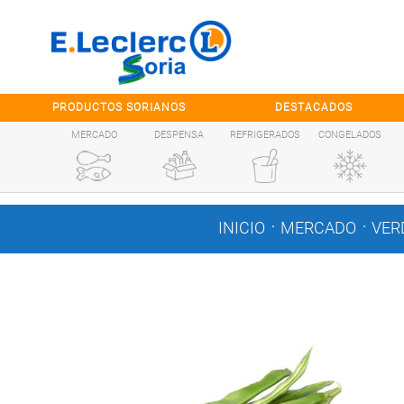
Saltar al contenido
PRODUCTOS SORIANOS
DESTACADOS
MERCADO
DESPENSA
REFRIGERADOS
CONGELADOS
.
.
INICIO
MERCADO
VER