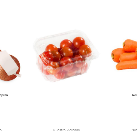
mpera
Re
o
Nuestro Mercado
Nue