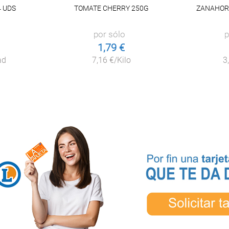
4 UDS
TOMATE CHERRY 250G
ZANAHOR
por sólo
p
1,79 €
ad
7,16 €/Kilo
3