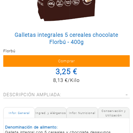
Postal
MASCOTAS
PERFUMERÍA
Y BELLEZA
Galletas integrales 5 cereales chocolate
LIMPIEZA
Y HOGAR
Florbú - 400g
Florbú
BAZAR
ELECTRO
3,25 €
8,13 €/Kilo
DESCRIPCIÓN AMPLIADA:
Conservación y
Infor. General
Ingred. y Alérgenos
Infor. Nutricional
Utilización
Denominación de alimento:
Galleta integral con 5 cereales y chocolate desayunos