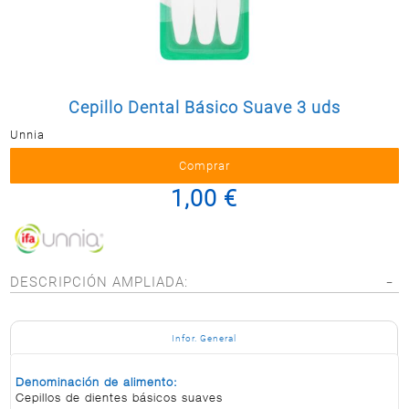
Postal
MASCOTAS
PERFUMERÍA
Y BELLEZA
Cepillo Dental Básico Suave 3 uds
LIMPIEZA
Y HOGAR
Unnia
BAZAR
1,00 €
ELECTRO
DESCRIPCIÓN AMPLIADA:
Infor. General
Denominación de alimento:
Cepillos de dientes básicos suaves