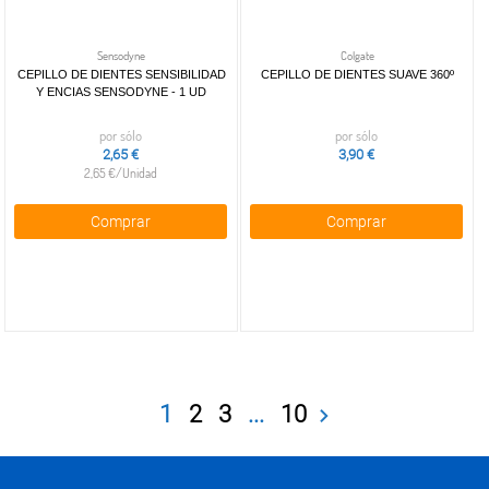
Sensodyne
Colgate
CEPILLO DE DIENTES SENSIBILIDAD
CEPILLO DE DIENTES SUAVE 360º
Y ENCIAS SENSODYNE - 1 UD
por sólo
por sólo
2,65 €
3,90 €
2,65 €/Unidad
Comprar
Comprar
1
2
3
...
10