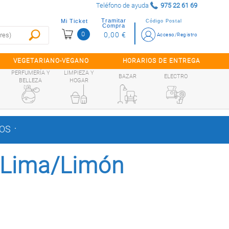
Teléfono de ayuda
975 22 61 69
Tramitar
Mi Ticket
Código Postal
Compra
0
0,00 €
Acceso/Registro
VEGETARIANO-VEGANO
HORARIOS DE ENTREGA
PERFUMERÍA Y
LIMPIEZA Y
BAZAR
ELECTRO
BELLEZA
HOGAR
.
DOS
 Lima/Limón