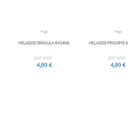
Frigo
Frigo
HELADOS DRÁCULA 6X54ML
HELADOS FRIGOPIE 6
por sólo
por sólo
4,89 €
4,89 €