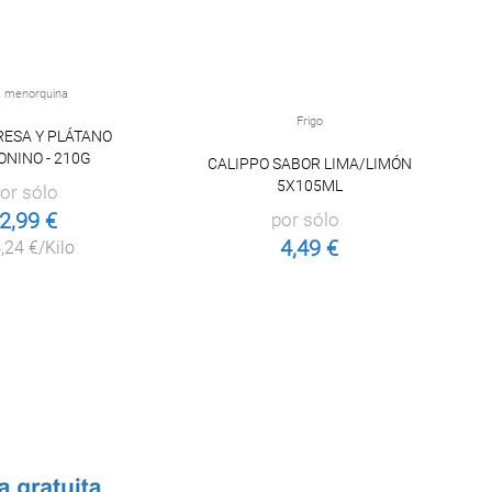
a menorquina
Frigo
RESA Y PLÁTANO
NINO - 210G
CALIPPO SABOR LIMA/LIMÓN
H
5X105ML
or sólo
2,99 €
por sólo
4,49 €
,24 €/Kilo