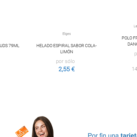
L
Eliges
POLO F
DANO
 UDS 79ML
HELADO ESPIRAL SABOR COLA-
LIMÓN
p
por sólo
2,55 €
14