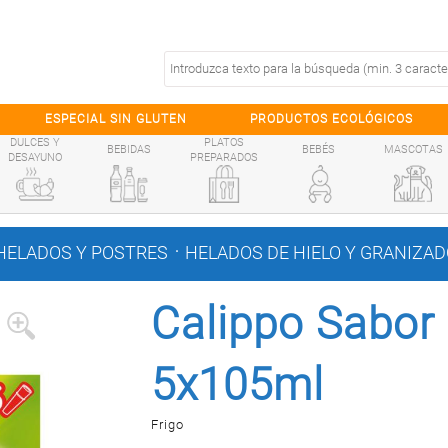
ESPECIAL SIN GLUTEN
PRODUCTOS ECOLÓGICOS
DULCES Y
PLATOS
BEBIDAS
BEBÉS
MASCOTAS
DESAYUNO
PREPARADOS
.
HELADOS Y POSTRES
HELADOS DE HIELO Y GRANIZA
Calippo Sabor
5x105ml
Frigo