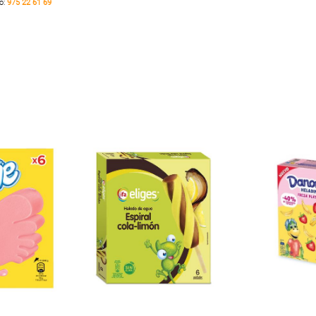
no:
975 22 61 69