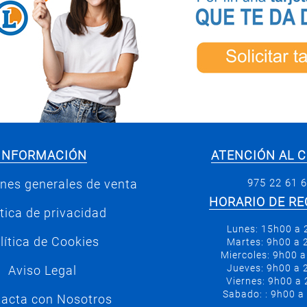
INFORMACIÓN
ATENCIÓN AL C
975 22 61 
nes generales de venta
HORARIO DE RE
ítica de privacidad
Lunes: 15h00 a
lítica de Cookies
Martes: 9h00 a
Miercoles: 9h00 
Jueves: 9h00 a
Aviso Legal
Viernes: 9h00 a
Sabado: : 9h00 a
acta con Nosotros