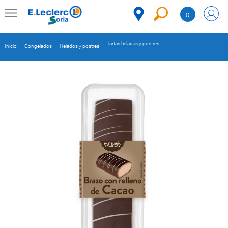
Saltar al contenido
0
MENÚ
CORPORATIVO
Tartas heladas y postres
Inicio
Congelados
Helados y postres
MERCADO
DESPENSA
Código
REFRIGERADOS
CONGELADOS
DULCES Y
DESAYUNO
BEBIDAS
PLATOS
PREPARADOS
BEBÉS