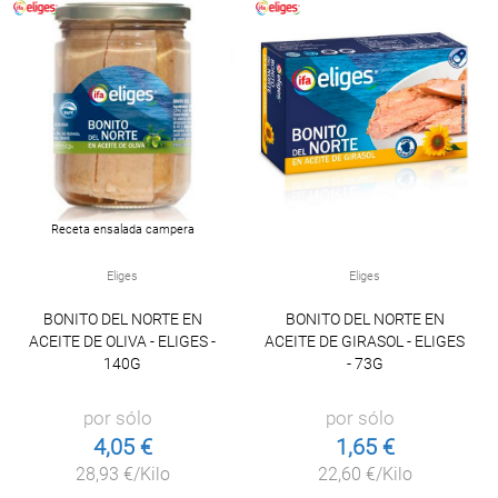
Receta ensalada campera
Eliges
Eliges
BONITO DEL NORTE EN
BONITO DEL NORTE EN
ACEITE DE OLIVA - ELIGES -
ACEITE DE GIRASOL - ELIGES
140G
- 73G
por sólo
por sólo
4,05 €
1,65 €
28,93 €/Kilo
22,60 €/Kilo