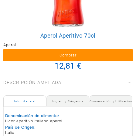
Postal
MASCOTAS
PERFUMERÍA
Y BELLEZA
Aperol Aperitivo 70cl
LIMPIEZA
Y HOGAR
Aperol
BAZAR
12,81 €
ELECTRO
DESCRIPCIÓN AMPLIADA:
Infor. General
Ingred. y Alérgenos
Conservación y Utilización
Denominación de alimento:
Licor aperitivo italiano aperol
País de Origen:
Italia