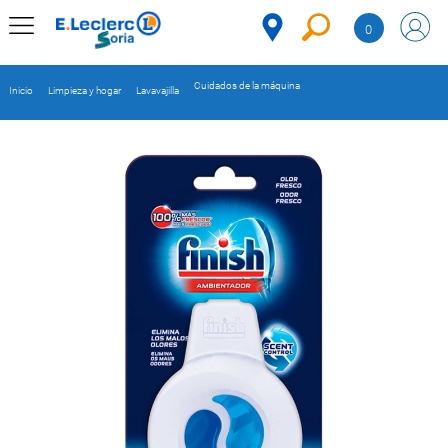
Saltar al contenido
0
MENÚ
CORPORATIVO
Cuidados de la máquina
Inicio
Limpieza y hogar
Lavavajilla
MERCADO
DESPENSA
Código
REFRIGERADOS
CONGELADOS
DULCES Y
DESAYUNO
BEBIDAS
PLATOS
PREPARADOS
BEBÉS