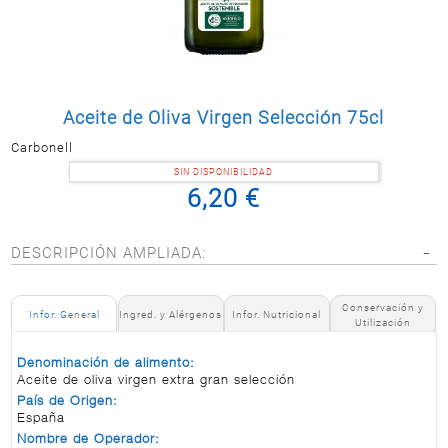
Postal
MASCOTAS
PERFUMERÍA
Y BELLEZA
Aceite de Oliva Virgen Selección 75cl
LIMPIEZA
Y HOGAR
Carbonell
BAZAR
SIN DISPONIBILIDAD
6,20 €
ELECTRO
DESCRIPCIÓN AMPLIADA:
Conservación y
Infor. General
Ingred. y Alérgenos
Infor. Nutricional
Utilización
Denominación de alimento:
Aceite de oliva virgen extra gran selección
País de Origen:
España
Nombre de Operador: