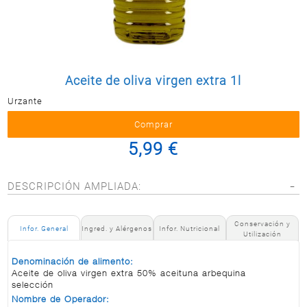
Postal
MASCOTAS
PERFUMERÍA
Y BELLEZA
Aceite de oliva virgen extra 1l
LIMPIEZA
Y HOGAR
Urzante
BAZAR
5,99 €
ELECTRO
DESCRIPCIÓN AMPLIADA:
Conservación y
Infor. General
Ingred. y Alérgenos
Infor. Nutricional
Utilización
Denominación de alimento:
Aceite de oliva virgen extra 50% aceituna arbequina
selección
Nombre de Operador: