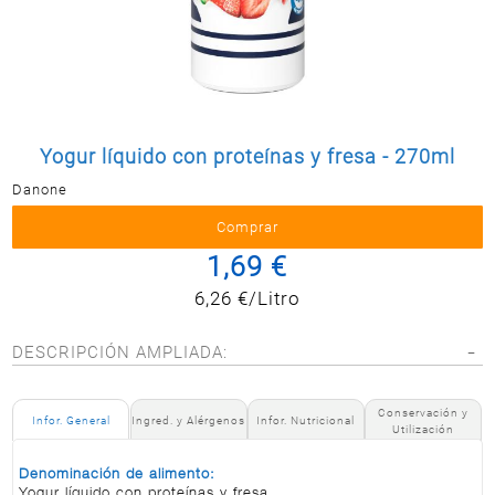
Postal
MASCOTAS
PERFUMERÍA
Y BELLEZA
LIMPIEZA
Y HOGAR
Yogur líquido con proteínas y fresa - 270ml
Danone
BAZAR
ELECTRO
1,69 €
6,26 €/Litro
DESCRIPCIÓN AMPLIADA:
Conservación y
Infor. General
Ingred. y Alérgenos
Infor. Nutricional
Utilización
Denominación de alimento:
Yogur líquido con proteínas y fresa