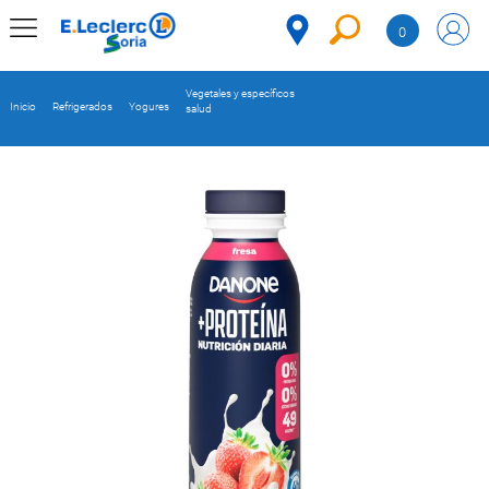
Saltar al contenido
0
MENÚ
CORPORATIVO
Vegetales y específicos
Inicio
Refrigerados
Yogures
salud
MERCADO
DESPENSA
Código
REFRIGERADOS
CONGELADOS
DULCES Y
DESAYUNO
BEBIDAS
PLATOS
PREPARADOS
BEBÉS