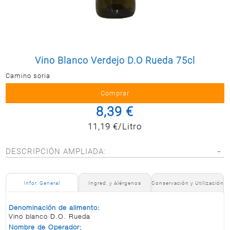
Postal
MASCOTAS
PERFUMERÍA
Y BELLEZA
Vino Blanco Verdejo D.O Rueda 75cl
LIMPIEZA
Y HOGAR
Camino soria
BAZAR
8,39 €
ELECTRO
11,19 €/Litro
DESCRIPCIÓN AMPLIADA:
Infor. General
Ingred. y Alérgenos
Conservación y Utilización
Denominación de alimento:
Vino blanco D.O. Rueda
Nombre de Operador: