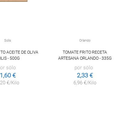
Solis
Orlando
TO ACEITE DE OLIVA
TOMATE FRITO RECETA
T
LIS - 500G
ARTESANA ORLANDO - 335G
or sólo
por sólo
1,60 €
2,33 €
,20 €/Kilo
6,96 €/Kilo