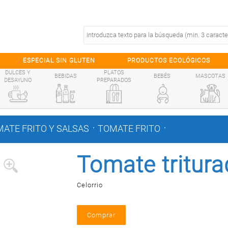
ESPECIAL SIN GLUTEN
PRODUCTOS ECOLÓGICOS
DULCES Y
PLATOS
BEBIDAS
BEBÉS
MASCOTAS
DESAYUNO
PREPARADOS
.
.
ATE FRITO Y SALSAS
TOMATE FRITO
Tomate tritura
Celorrio