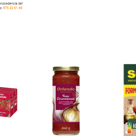
 procedencia del
no:
975 22 61 69