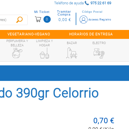
Teléfono de ayuda
975 22 61 69
Tramitar
Mi Ticket
Código Postal
Compra
0
0,00 €
Acceso/Registro
VEGETARIANO-VEGANO
HORARIOS DE ENTREGA
PERFUMERÍA Y
LIMPIEZA Y
BAZAR
ELECTRO
BELLEZA
HOGAR
do 390gr Celorrio
0,70 €