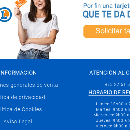
INFORMACIÓN
ATENCIÓN AL C
975 22 61 
nes generales de venta
HORARIO DE RE
ítica de privacidad
Lunes: 15h00 a
lítica de Cookies
Martes: 9h00 a
Miercoles: 9h00 
Jueves: 9h00 a
Aviso Legal
Viernes: 9h00 a