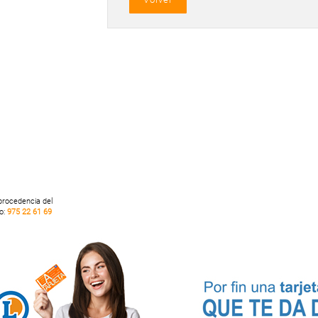
 procedencia del
no:
975 22 61 69