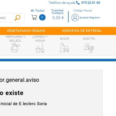
Teléfono de ayuda
975 22 61 69
Tramitar
Mi Ticket
Código Postal
Compra
0
0,00 €
Acceso/Registro
VEGETARIANO-VEGANO
HORARIOS DE ENTREGA
PERFUMERÍA Y
LIMPIEZA Y
BAZAR
ELECTRO
BELLEZA
HOGAR
or.general.aviso
o existe
inicial de E.leclerc Soria