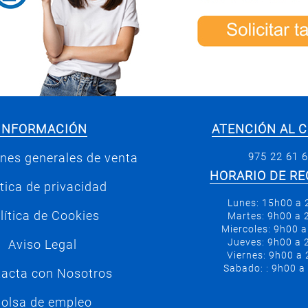
INFORMACIÓN
ATENCIÓN AL C
975 22 61 
nes generales de venta
HORARIO DE RE
ítica de privacidad
Lunes: 15h00 a
lítica de Cookies
Martes: 9h00 a
Miercoles: 9h00 
Jueves: 9h00 a
Aviso Legal
Viernes: 9h00 a
Sabado: : 9h00 a
acta con Nosotros
olsa de empleo