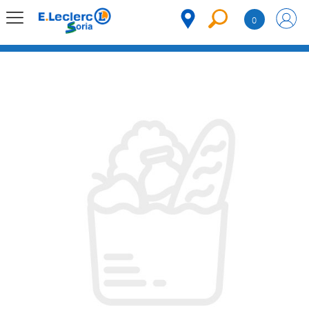
Saltar al contenido
0
MENÚ
CORPORATIVO
MERCADO
DESPENSA
Código
REFRIGERADOS
CONGELADOS
DULCES Y
DESAYUNO
BEBIDAS
PLATOS
PREPARADOS
BEBÉS