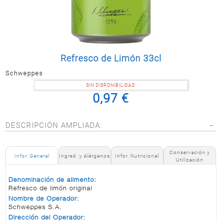
Postal
MASCOTAS
PERFUMERÍA
Y BELLEZA
Refresco de Limón 33cl
LIMPIEZA
Y HOGAR
Schweppes
BAZAR
SIN DISPONIBILIDAD
0,97 €
ELECTRO
DESCRIPCIÓN AMPLIADA:
Conservación y
Infor. General
Ingred. y Alérgenos
Infor. Nutricional
Utilización
Denominación de alimento:
Refresco de limón original
Nombre de Operador:
Schweppes S.A.
Dirección del Operador: